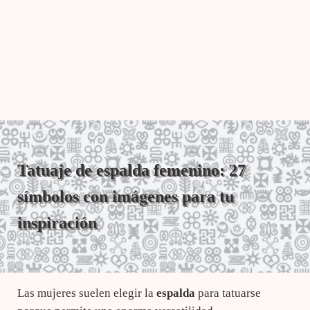
Tatuaje de espalda femenino: 27
símbolos con imágenes para tu
inspiración
Las mujeres suelen elegir la
espalda
para tatuarse