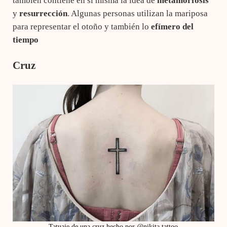
también contiene en sí misma la idea de
metamorfosis
y
resurrección
. Algunas personas utilizan la mariposa
para representar el otoño y también lo
efímero del
tiempo
Cruz
Tatuaje de una cruz hecho por @nikita.tattoo