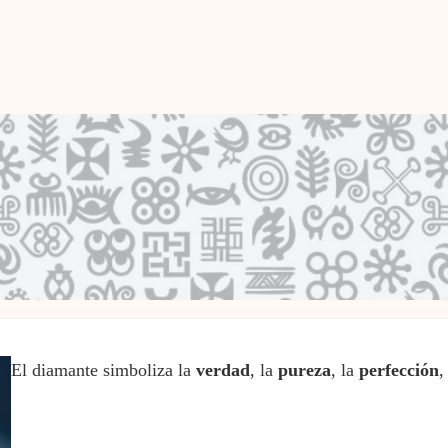
El diamante simboliza la
verdad
, la
pureza
, la
perfección
,