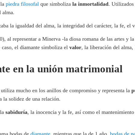
 la
piedra filosofal
que simboliza
la inmortalidad
. Utilizados
l alma.
a la igualdad del alma, la integridad del carácter, la fe, el va
, al representar a Minerva -la diosa romana de las artes y la
e caso, el diamante simboliza el
valor
, la liberación del alma, 
nte en la unión matrimonial
e utiliza mucho en los anillos de compromiso y representa la
p
 la solidez de una relación.
 la
sabiduría
, la inocencia y la fe, así como el mantenimiento
llama bodas de
diamante
, mientras que la de 1 año,
bodas de p