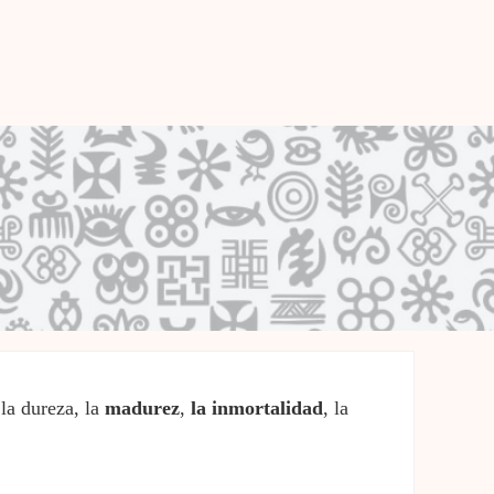
 la dureza, la
madurez
,
la inmortalidad
, la