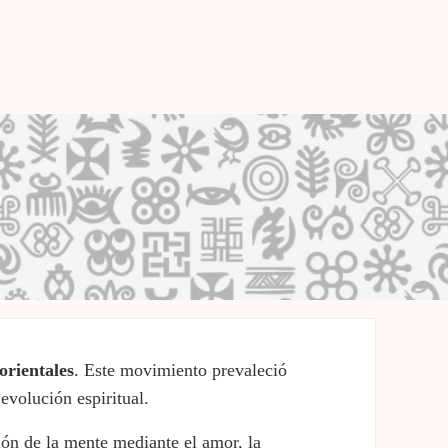
 orientales
. Este movimiento prevaleció
evolución espiritual.
ción de la mente mediante el amor, la