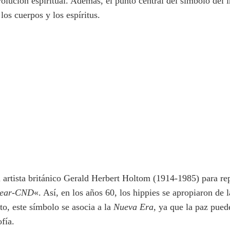
evolución espiritual. Además, el punto central del símbolo del i
los cuerpos y los espíritus.
l artista británico Gerald Herbert Holtom (1914-1985) para r
lear-CND
«. Así, en los años 60, los hippies se apropiaron de 
to, este símbolo se asocia a la
Nueva
Era
, ya que la paz puede
ofía.