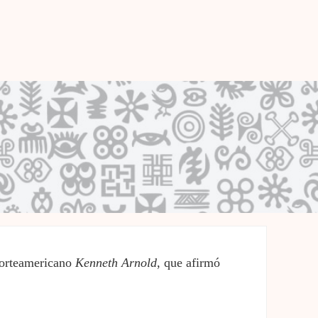
 norteamericano
Kenneth
Arnold
, que afirmó