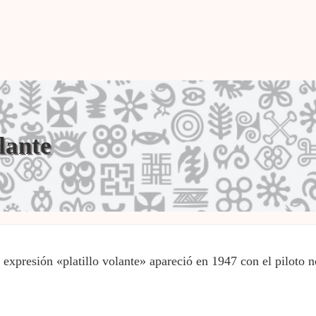
olante
 expresión «platillo volante» apareció en 1947 con el piloto