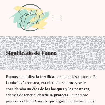
Saltar al contenido principal
Skip to after header navigation
Skip to site footer
Menu
Símbolos del Mundo
Conoce el significado de los símbolos
Significado de Fauno
Faunus simboliza
la fertilidad
en todas las culturas. En
la mitología romana, era nieto de Saturno y se le
consideraba un
dios de los bosques y
los pastores
,
además de tener el
don de la profecía
. Su nombre
procede del latín
Faunus
, que significa «favorable» y