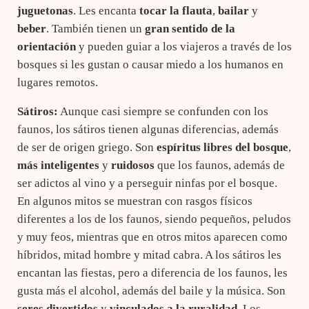
juguetonas
. Les encanta
tocar la flauta
,
bailar
y
beber
. También tienen un
gran sentido de la
orientación
y pueden guiar a los viajeros a través de los
bosques si les gustan o causar miedo a los humanos en
lugares remotos.
Sátiros:
Aunque casi siempre se confunden con los
faunos, los sátiros tienen algunas diferencias, además
de ser de origen griego. Son
espíritus libres del bosque
,
más inteligentes
y
ruidosos
que los faunos, además de
ser adictos al vino y a perseguir ninfas por el bosque.
En algunos mitos se muestran con rasgos físicos
diferentes a los de los faunos, siendo pequeños, peludos
y muy feos, mientras que en otros mitos aparecen como
híbridos, mitad hombre y mitad cabra. A los sátiros les
encantan las fiestas, pero a diferencia de los faunos, les
gusta más el alcohol, además del baile y la música. Son
seres divertidos
y
vinculados a la ruralidad
. Los