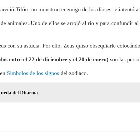
areció Tifón -un monstruo enemigo de los dioses- e intentó at
de animales. Uno de ellos se arrojó al río y para confundir al t
s con su astucia. Por ello, Zeus quiso obsequiarle colocándol
idos
entre
el
22
de diciembre
y
el 20
de enero)
son las perso
 en
Símbolos de los signos
del zodiaco.
 Rueda del Dharma