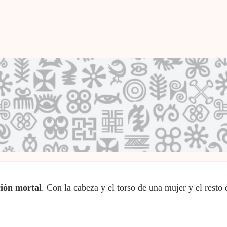
ión mortal
. Con la cabeza y el torso de una mujer y el resto