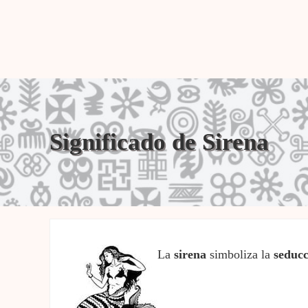
Significado de Sirena
La
sirena
simboliza la
seducc