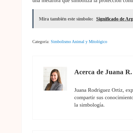
una metáfora que simboliza la protección contr
Mira también este símbolo:
Significado de Ar
Categoría:
Simbolismo Animal y Mitológico
Acerca de
Juana R.
Juana Rodriguez Ortiz, exp
compartir sus conocimientos
la simbología.