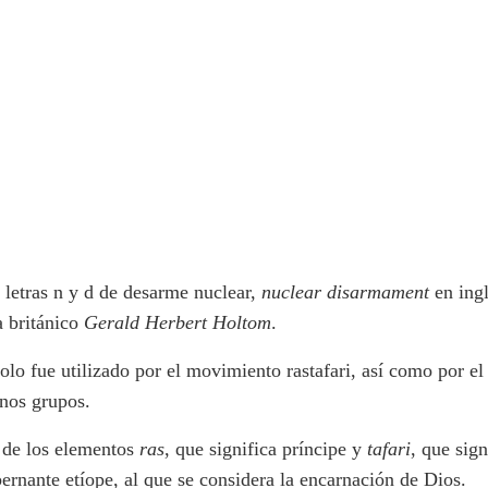
 letras n y d de desarme nuclear,
nuclear
disarmament
en ingl
a británico
Gerald
Herbert
Holtom
.
lo fue utilizado por el movimiento rastafari, así como por e
unos grupos.
n de los elementos
ras
, que significa príncipe y
tafari
, que sig
rnante etíope, al que se considera la encarnación de Dios.